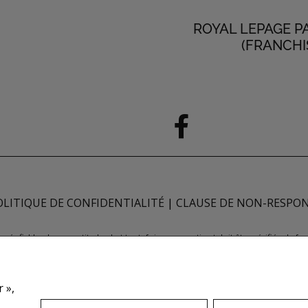
ROYAL LEPAGE P
(FRANCHI
OLITIQUE DE CONFIDENTIALITÉ
|
CLAUSE DE NON-RESPON
ugés fiables; leur exactitude n'est toutefois pas garantie et doit être vérifiée de 
e quant à l'exactitude desdits renseignements. Ne vise pas à solliciter les acheteu
 REALTORS® et le logo REALTOR® sont des marques déposées de REALTOR® Canada 
nne de l'immeuble sont propriétaires. Les marques de commerce REALTOR® servent 
 »,
tant que membres de l'ACI. Les marques d'homologation S.I.A.® /MLS®, Service inte