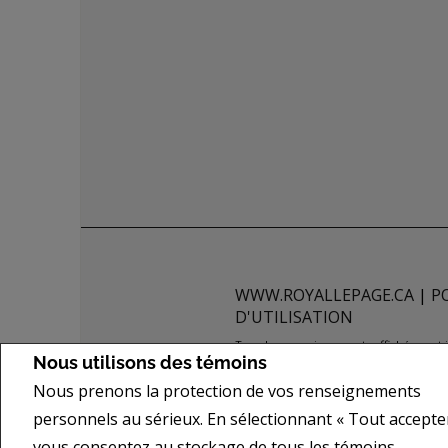
WWW.ROYALLEPAGE.CA
|
P
D'UTILISATION
Tous les renseignements affichés sont j
Nous utilisons des témoins
de quelque nature que ce soit est donné
Nous prenons la protection de vos renseignements
actuellement sous contrat. REALTOR®,
of REALTORS® et l'Association canadie
personnels au sérieux. En sélectionnant « Tout accepter
les courtiers et agents d'immeuble en 
vous consentez au stockage de tous les témoins