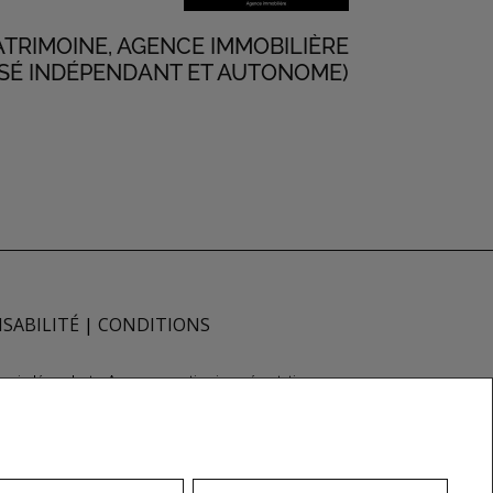
ATRIMOINE, AGENCE IMMOBILIÈRE
SÉ INDÉPENDANT ET AUTONOME)
SABILITÉ
|
CONDITIONS
façon indépendante. Aucune garantie ni représentation
rs ou vendeurs, propriétaires ou locataires
Inc., une compagnie dont la National Association
à distinguer les services immobiliers offerts par
r-agences®, et leurs logos respectifs sont la