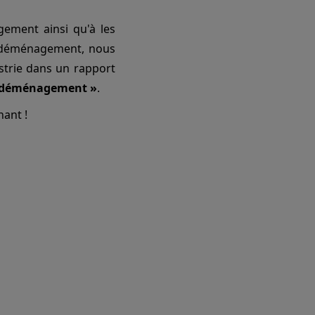
gement ainsi qu'à les
e déménagement, nous
ustrie dans un rapport
au déménagement »
.
ant !