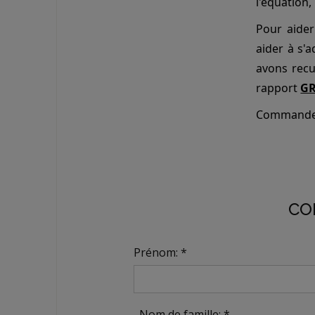
l'équation,
Pour aider
aider à s'
avons recue
rapport
GR
Commandez
CO
Prénom: *
Nom de famille: *