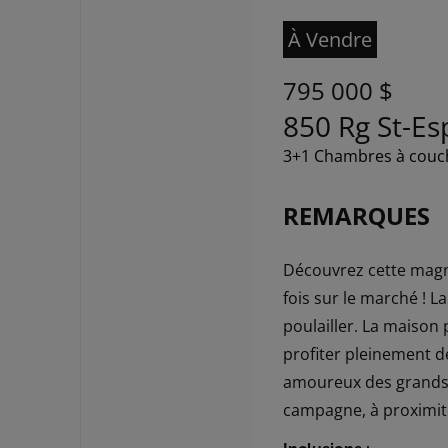
À Vendre
795 000 $
850 Rg St-Es
3+1 Chambres à couc
REMARQUES
Découvrez cette magni
fois sur le marché ! 
poulailler. La maison
profiter pleinement d
amoureux des grands e
campagne, à proximité