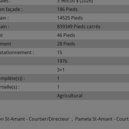
ales :
3 969,00 $ (2026)
en façade :
186 Pieds
in :
14525 Pieds
ain :
839349 Pieds carrés
nt
46 Pieds
iment
28 Pieds
stationnement :
15
1976
3+1
omplète(s)) :
1
tielle(s) :
1
Agricultural
n St-Amant - Courtier/Directeur
,
Pamela St-Amant - Courti