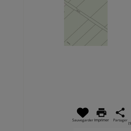
print
share
Sauvegarder
Partager
Imprimer
l