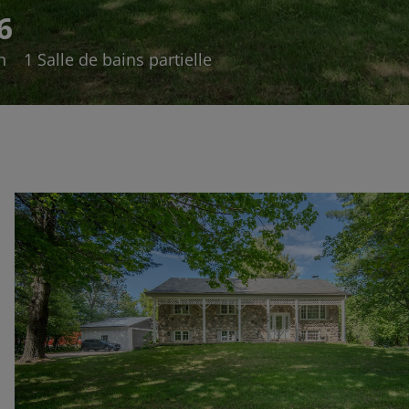
6
n
1 Salle de bains partielle
ft