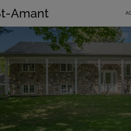
St-Amant
A