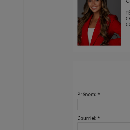
C
T
C
C
Prénom: *
Courriel: *