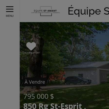
Équipe 
MENU
Sauvegarder
À Vendre
795 000 $
850 Rg St-Esprit ,