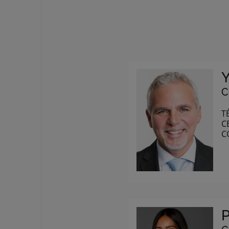
C
T
C
C