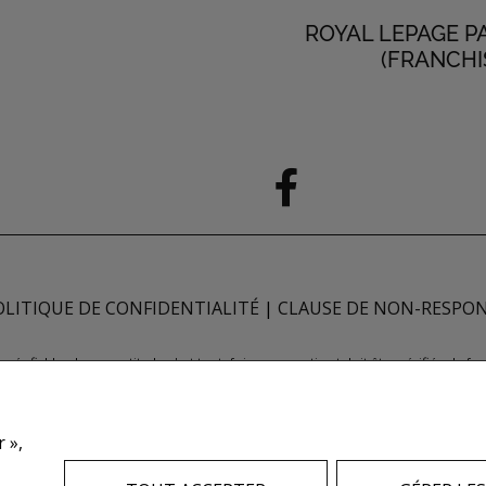
ROYAL LEPAGE P
(FRANCHI
OLITIQUE DE CONFIDENTIALITÉ
|
CLAUSE DE NON-RESPON
ugés fiables; leur exactitude n'est toutefois pas garantie et doit être vérifiée de 
e quant à l'exactitude desdits renseignements. Ne vise pas à solliciter les acheteu
 REALTORS® et le logo REALTOR® sont des marques déposées de REALTOR® Canada 
nne de l'immeuble sont propriétaires. Les marques de commerce REALTOR® servent 
 »,
tant que membres de l'ACI. Les marques d'homologation S.I.A.® /MLS®, Service inte
ntifier les services immobiliers que fournissent les courtiers et agents d'immeuble 