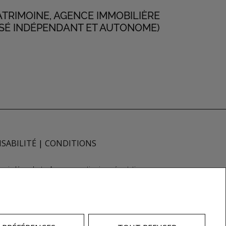
ATRIMOINE, AGENCE IMMOBILIÈRE
SÉ INDÉPENDANT ET AUTONOME)
SABILITÉ
|
CONDITIONS
façon indépendante. Aucune garantie ni représentation
rs ou vendeurs, propriétaires ou locataires
Inc., une compagnie dont la National Association
à distinguer les services immobiliers offerts par
r-agences®, et leurs logos respectifs sont la
membres de l'ACI.