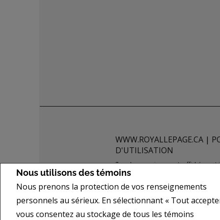
WWW.ROYALLEPAGE.CA
|
P
D'UTILISATION
Tous les renseignements affichés sont j
Nous utilisons des témoins
de quelque nature que ce soit est donné
Nous prenons la protection de vos renseignements
actuellement sous contrat. REALTOR®,
of REALTORS® et l'Association canadie
personnels au sérieux. En sélectionnant « Tout accepter
les courtiers et agents d'immeuble en 
vous consentez au stockage de tous les témoins
propriété de l'ACI, et ils servent à ide